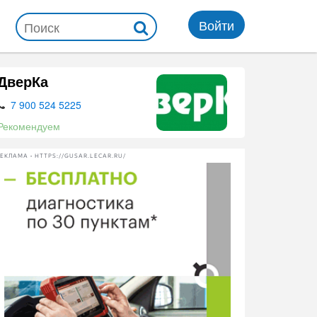
Войти
ДверКа
7 900 524 5225
Рекомендуем
ЕКЛАМА • HTTPS://GUSAR.LECAR.RU/