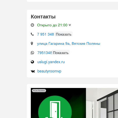
Контакты
Открыто до 21:00
7 951 348 0208
улица Гагарина 9а, Вятские Поляны
79513480208
uslugi.yandex.ru
beautyroomvp
РЕКЛАМА